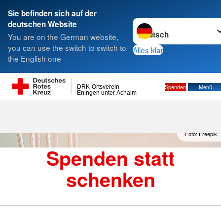
Sie befinden sich auf der
Sprache wechseln zu
deutschen Website
Suche
You are on the German website,
you can use the switch to switch to
Alles klar
the English one
Spenden statt schenken
Spenden
Menü
DRK-Ortsverein
Eningen unter Achalm
Foto: Freepik
Spenden statt
schenken