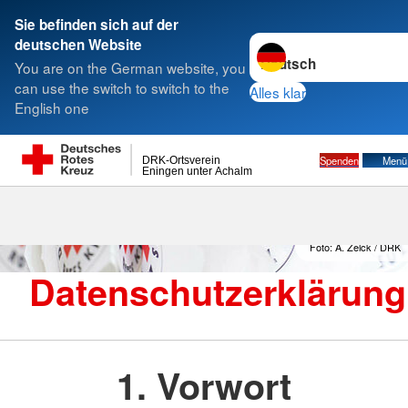
Sie befinden sich auf der
Sprache wechseln zu
deutschen Website
Suche
You are on the German website, you
can use the switch to switch to the
Alles klar
English one
Spenden
Menü
DRK-Ortsverein
Eningen unter Achalm
Foto: A. Zelck / DRK
Datenschutzerklärung
1. Vorwort