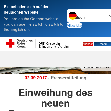
Sie befinden sich auf der
Sprache wechseln zu
deutschen Website
Suche
You are on the German website,
you can use the switch to switch to
Alles klar
the English one
Spenden
Menü
DRK-Ortsverein
Eningen unter Achalm
Foto: A. Zelck / DRK
02.09.2017
· Pressemitteilung
Einweihung des
neuen