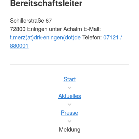
Bereitschaftsleiter
Schillerstraße 67
72800 Eningen unter Achalm E-Mail:
t.merz(at)drk-eningen(dot)de
Telefon:
07121 /
880001
Start
Aktuelles
Presse
Meldung